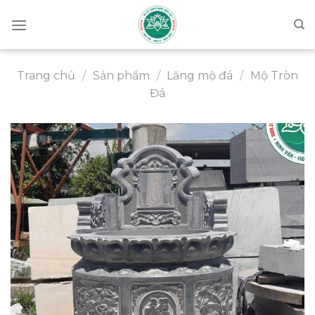
Chuyển
đến
nội
dung
Trang chủ
/
Sản phẩm
/
Lăng mộ đá
/
Mộ Tròn
Đá