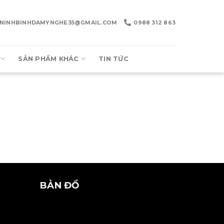
NINHBINHDAMYNGHE35@GMAIL.COM
0988 312 863
SẢN PHẨM KHÁC
TIN TỨC
BẢN ĐỒ