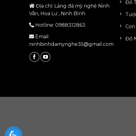
Đồ 
Địa chỉ: Làng đá mỹ nghệ Ninh
Vân, Hoa Lư , Ninh Bình
Tượ
Hotline:
0988312863
Con
Email:
Đồ N
ninhbinhdamynghe35@gmail.com