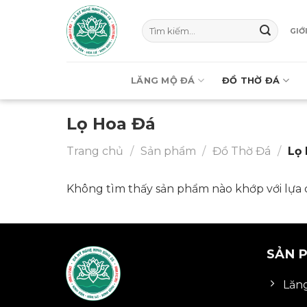
Chuyển
đến
Tìm
GIỚ
kiếm:
nội
dung
LĂNG MỘ ĐÁ
ĐỒ THỜ ĐÁ
Lọ Hoa Đá
Trang chủ
/
Sản phẩm
/
Đồ Thờ Đá
/
Lọ 
Không tìm thấy sản phẩm nào khớp với lựa 
SẢN 
Lăn