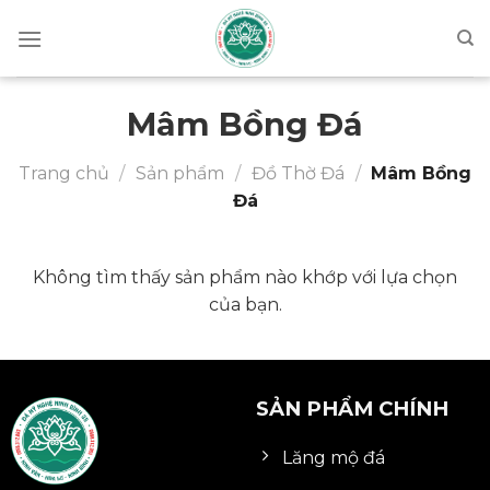
Chuyển
đến
nội
dung
Mâm Bồng Đá
Trang chủ
/
Sản phẩm
/
Đồ Thờ Đá
/
Mâm Bồng
Đá
Không tìm thấy sản phẩm nào khớp với lựa chọn
của bạn.
SẢN PHẨM CHÍNH
Lăng mộ đá