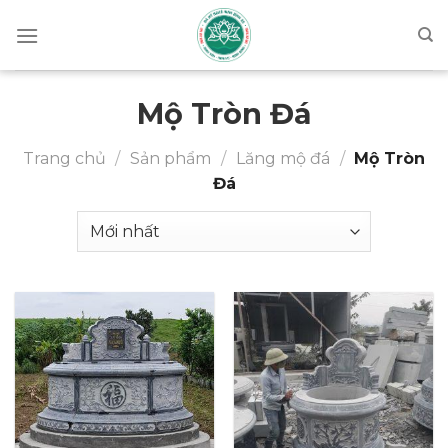
Chuyển
đến
nội
dung
Mộ Tròn Đá
Trang chủ
/
Sản phẩm
/
Lăng mộ đá
/
Mộ Tròn
Đá