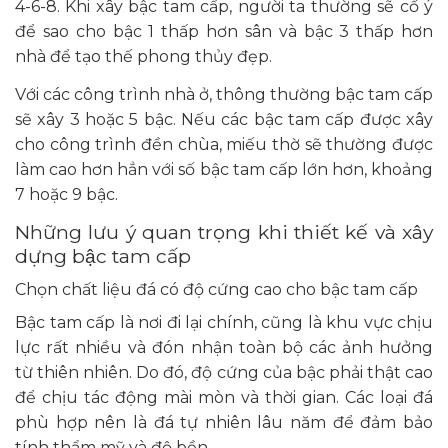
4-6-8. Khi xây bậc tam cấp, người ta thường sẽ cố ý
để sao cho bậc 1 thấp hơn sân và bậc 3 thấp hơn
nhà để tạo thế phong thủy đẹp.
Với các công trình nhà ở, thông thường bậc tam cấp
sẽ xây 3 hoặc 5 bậc. Nếu các bậc tam cấp được xây
cho công trình đền chùa, miếu thờ sẽ thường được
làm cao hơn hẳn với số bậc tam cấp lớn hơn, khoảng
7 hoặc 9 bậc.
Những lưu ý quan trọng khi thiết kế và xây
dựng bậc tam cấp
Chọn chất liệu đá có độ cứng cao cho bậc tam cấp
Bậc tam cấp là nơi đi lại chính, cũng là khu vực chịu
lực rất nhiều và đón nhận toàn bộ các ảnh hưởng
từ thiên nhiên. Do đó, độ cứng của bậc phải thật cao
để chịu tác động mài mòn và thời gian. Các loại đá
phù hợp nên là đá tự nhiên lâu năm để đảm bảo
tính thẩm mỹ và độ bền.