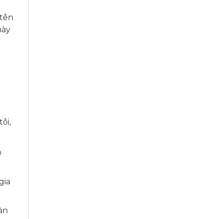
 tên
này
ôi,
ộ
gia
àn