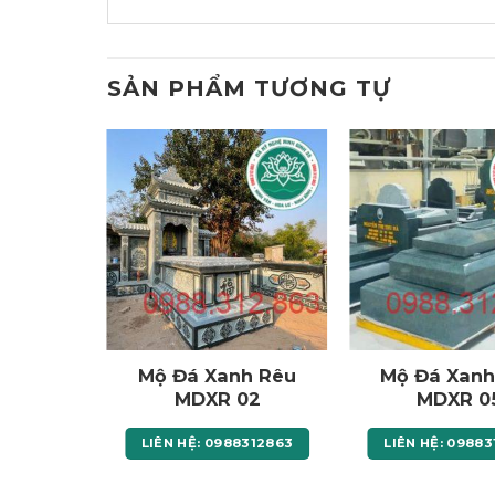
SẢN PHẨM TƯƠNG TỰ
h Rêu
Mộ Đá Xanh Rêu
Mộ Đá Xanh
01
MDXR 02
MDXR 0
8312863
LIÊN HỆ: 0988312863
LIÊN HỆ: 0988