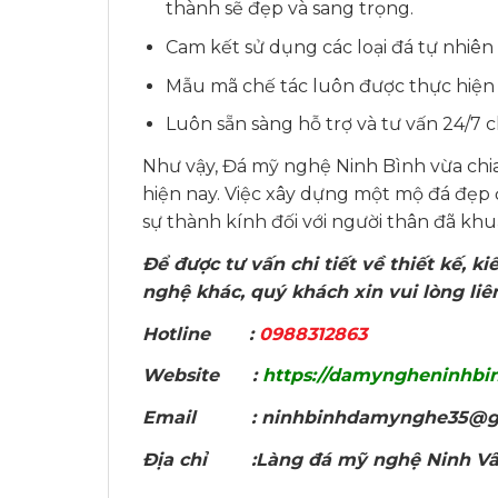
thành sẽ đẹp và sang trọng.
Cam kết sử dụng các loại đá tự nhiên
Mẫu mã chế tác luôn được thực hiện
Luôn sẵn sàng hỗ trợ và tư vấn 24/7
Như vậy, Đá mỹ nghệ Ninh Bình vừa chi
hiện nay. Việc xây dựng một mộ đá đẹp đ
sự thành kính đối với người thân đã khu
Để được tư vấn chi tiết về thiết kế, 
nghệ khác, quý khách xin vui lòng li
Hotline :
0988312863
Website :
https://damyngheninhbi
Email : ninhbinhdamynghe35@g
Địa chỉ :Làng đá mỹ nghệ Ninh Vân,