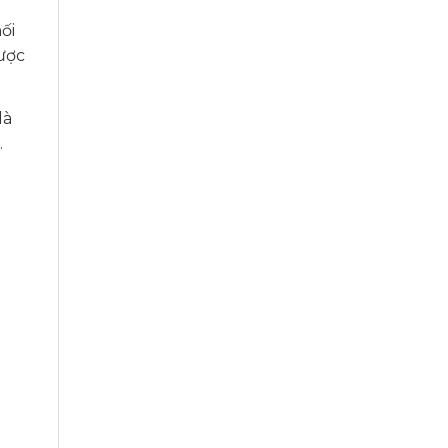
ối
được
là
.