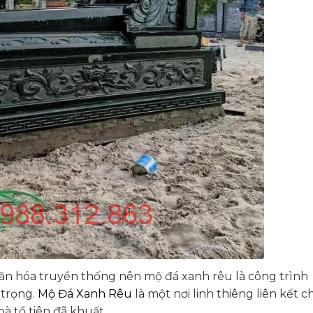
à văn hóa truyền thống nên mộ đá xanh rêu là công trình
 trọng.
Mộ Đá Xanh Rêu
là một nơi linh thiêng liên kết c
à tổ tiên đã khuất.