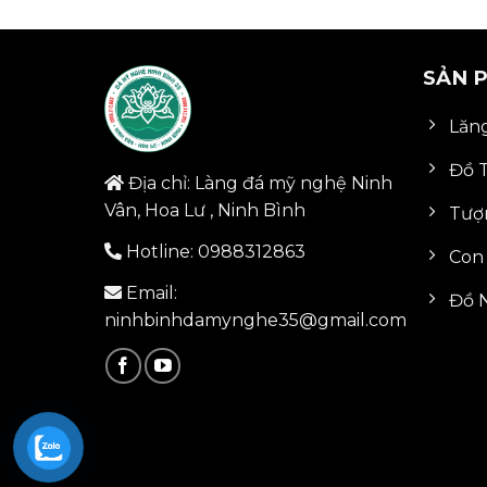
SẢN 
Lăn
Đồ 
Địa chỉ: Làng đá mỹ nghệ Ninh
Vân, Hoa Lư , Ninh Bình
Tượ
Hotline:
0988312863
Con
Email:
Đồ N
ninhbinhdamynghe35@gmail.com