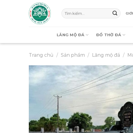
Chuyển
đến
Tìm
GIỚ
kiếm:
nội
dung
LĂNG MỘ ĐÁ
ĐỒ THỜ ĐÁ
Trang chủ
/
Sản phẩm
/
Lăng mộ đá
/
M