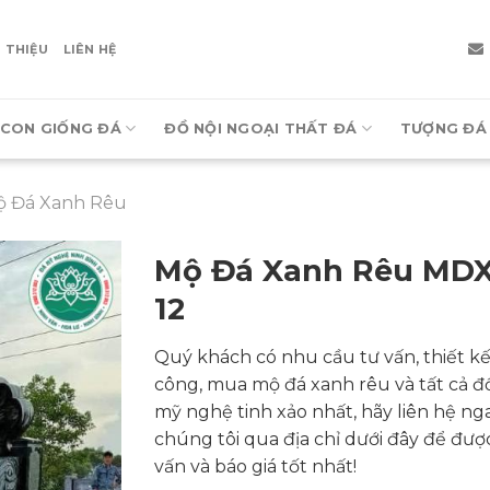
I THIỆU
LIÊN HỆ
CON GIỐNG ĐÁ
ĐỒ NỘI NGOẠI THẤT ĐÁ
TƯỢNG ĐÁ
ộ Đá Xanh Rêu
Mộ Đá Xanh Rêu MD
12
Quý khách có nhu cầu tư vấn, thiết kế,
công, mua mộ đá xanh rêu và tất cả đ
mỹ nghệ tinh xảo nhất, hãy liên hệ nga
chúng tôi qua địa chỉ dưới đây để đượ
vấn và báo giá tốt nhất!