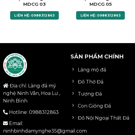
MDCG 03
MDCG 05
LIÊN HỆ: 0988312863
LIÊN HỆ: 0988312863
SẢN PHẨM CHÍNH
Lăng mộ đá
Đồ Thờ Đá
Địa chỉ: Làng đá mỹ
nghệ Ninh Vân, Hoa Lư ,
Tượng Đá
Ninh Bình
Con Giống Đá
Hotline:
0988312863
Đồ Nội Ngoại Thất Đá
Email:
ninhbinhdamynghe35@gmail.com