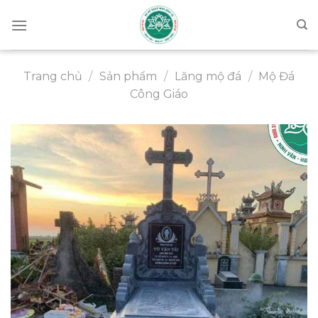
Chuyển
đến
nội
dung
Trang chủ
/
Sản phẩm
/
Lăng mộ đá
/
Mộ Đá
Công Giáo