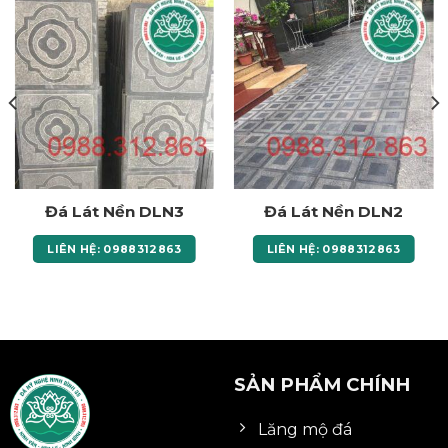
Đá Lát Nền DLN3
Đá Lát Nền DLN2
LIÊN HỆ: 0988312863
LIÊN HỆ: 0988312863
SẢN PHẨM CHÍNH
Lăng mộ đá