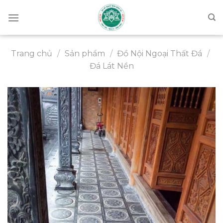
Chuyển
đến
nội
dung
Trang chủ
/
Sản phẩm
/
Đồ Nội Ngoại Thất Đá
/
Đá Lát Nền