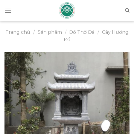
Chuyển
đến
nội
dung
Trang chủ
/
Sản phẩm
/
Đồ Thờ Đá
/
Cây Hương
Đá